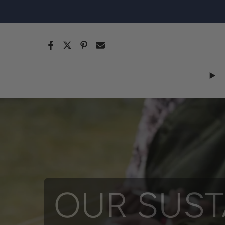
跳
至
內
容
OUR SUST