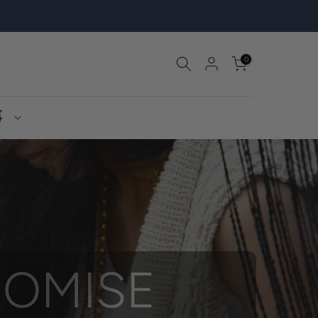
0
事
ROMISE