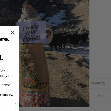
re.
d.
ive
malayan
繁體中文
t code
n today.
USD